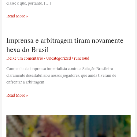
classe e que, portanto, […]
Read More »
Imprensa e arbitragem tiram novamente
Imprensa
e
hexa do Brasil
arbitragem
Deixe um comentário
/
Uncategorized
/
runcloud
tiram
novamente
Campanha da imprensa imperialista contra a Seleção Brasileira
hexa
claramente desestabilizou nossos jogadores, que ainda tiveram de
do
enfrentar a arbitragem
Brasil
Read More »
O
imperialismo
e