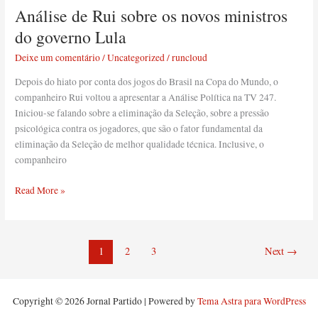
Análise de Rui sobre os novos ministros
Análise
de
do governo Lula
Rui
Deixe um comentário
/
Uncategorized
/
runcloud
sobre
os
Depois do hiato por conta dos jogos do Brasil na Copa do Mundo, o
novos
companheiro Rui voltou a apresentar a Análise Política na TV 247.
ministros
Iniciou-se falando sobre a eliminação da Seleção, sobre a pressão
do
psicológica contra os jogadores, que são o fator fundamental da
governo
eliminação da Seleção de melhor qualidade técnica. Inclusive, o
Lula
companheiro
Read More »
1
2
3
Next
→
Copyright © 2026 Jornal Partido | Powered by
Tema Astra para WordPress