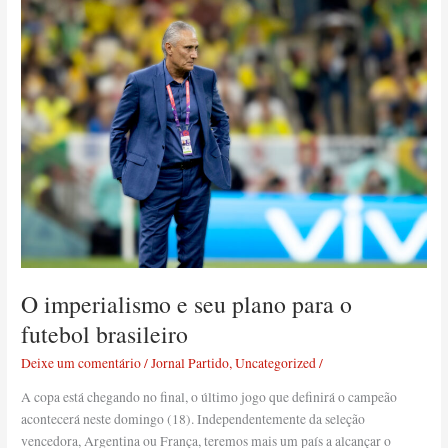
seu
plano
para
o
futebol
brasileiro
O imperialismo e seu plano para o
futebol brasileiro
Deixe um comentário
/
Jornal Partido
,
Uncategorized
/
A copa está chegando no final, o último jogo que definirá o campeão
acontecerá neste domingo (18). Independentemente da seleção
vencedora, Argentina ou França, teremos mais um país a alcançar o