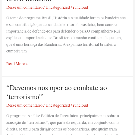
são
Deixe um comentário
/
Uncategorized
/
runcloud
os
construtores
O tema do programa Brasil, História e Atualidade foram os bandeirantes
do
e sua contribuição para a unidade territorial brasileira, bem como a
Brasil
importância de defendê-los para defender o país.O companheiro Rui
moderno”
explicou a importância de o Brasil ter o tamanho continental que tem,
que é uma herança das Bandeiras. A expansão territorial brasileira
cumpriu um
Read More »
“Devemos nos opor ao combate ao
“Devemos
nos
‘terrorismo'”
opor
Deixe um comentário
/
Uncategorized
/
runcloud
ao
combate
O programa Análise Política de Terça falou, principalmente, sobre a
ao
acusação de “terrorismo”, que parte da esquerda, em conjunto com a
‘terrorismo'”
direita, se uniu para dirigir contra os bolsonaristas, que queimaram