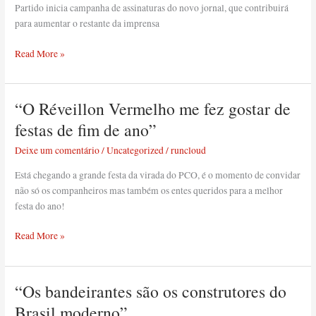
casa,
Partido inicia campanha de assinaturas do novo jornal, que contribuirá
leve
para aumentar o restante da imprensa
o
Causa
Read More »
Operária
para
as
“O Réveillon Vermelho me fez gostar de
“O
ruas!
Réveillon
festas de fim de ano”
Vermelho
Deixe um comentário
/
Uncategorized
/
runcloud
me
fez
Está chegando a grande festa da virada do PCO, é o momento de convidar
gostar
não só os companheiros mas também os entes queridos para a melhor
de
festa do ano!
festas
de
Read More »
fim
de
ano”
“Os bandeirantes são os construtores do
“Os
bandeirantes
Brasil moderno”