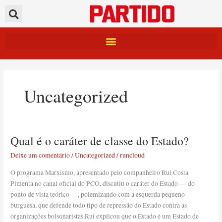
Ir
para
o
conteúdo
Uncategorized
Qual é o caráter de classe do Estado?
Qual
é
Deixe um comentário
/
Uncategorized
/
runcloud
o
caráter
O programa Marxismo, apresentado pelo companheiro Rui Costa
de
Pimenta no canal oficial do PCO, discutiu o caráter do Estado — do
classe
ponto de vista teórico —, polemizando com a esquerda pequeno-
do
burguesa, que defende todo tipo de repressão do Estado contra as
Estado?
organizações bolsonaristas.Rui explicou que o Estado é um Estado de