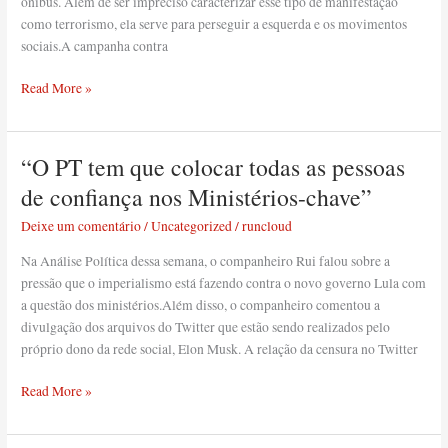
ônibus. Além de ser impreciso caracterizar esse tipo de manifestação
como terrorismo, ela serve para perseguir a esquerda e os movimentos
sociais.A campanha contra
Read More »
“O PT tem que colocar todas as pessoas
“O
PT
de confiança nos Ministérios-chave”
tem
Deixe um comentário
/
Uncategorized
/
runcloud
que
colocar
Na Análise Política dessa semana, o companheiro Rui falou sobre a
todas
pressão que o imperialismo está fazendo contra o novo governo Lula com
as
a questão dos ministérios.Além disso, o companheiro comentou a
pessoas
divulgação dos arquivos do Twitter que estão sendo realizados pelo
de
próprio dono da rede social, Elon Musk. A relação da censura no Twitter
confiança
nos
Read More »
Ministérios-
chave”