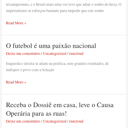
tricampeonato, e o Brasil mais uma vez teve que adiar o sonho do hexa. O
imperialismo se esforçou bastante para impedir que este sonho
Read More »
O futebol é uma paixão nacional
O
futebol
Deixe um comentário
/
Uncategorized
/
runcloud
é
uma
Esquerda e direita se aliam na política, sem grandes resultados, de
paixão
indispor o povo com a Seleção
nacional
Read More »
Receba o Dossiê em casa, leve o Causa
Receba
o
Operária para as ruas!
Dossiê
Deixe um comentário
/
Uncategorized
/
runcloud
em