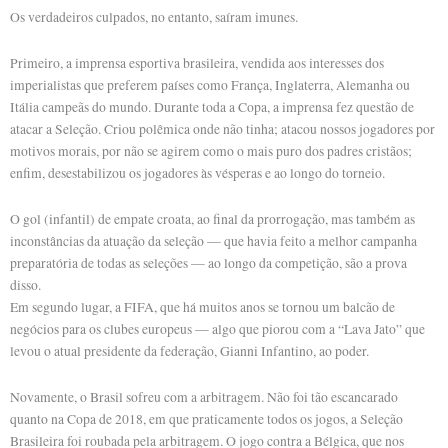
Os verdadeiros culpados, no entanto, saíram imunes.
Primeiro, a imprensa esportiva brasileira, vendida aos interesses dos
imperialistas que preferem países como França, Inglaterra, Alemanha ou
Itália campeãs do mundo. Durante toda a Copa, a imprensa fez questão de
atacar a Seleção. Criou polêmica onde não tinha; atacou nossos jogadores por
motivos morais, por não se agirem como o mais puro dos padres cristãos;
enfim, desestabilizou os jogadores às vésperas e ao longo do torneio.
O gol (infantil) de empate croata, ao final da prorrogação, mas também as
inconstâncias da atuação da seleção — que havia feito a melhor campanha
preparatória de todas as seleções — ao longo da competição, são a prova
disso.
Em segundo lugar, a FIFA, que há muitos anos se tornou um balcão de
negócios para os clubes europeus — algo que piorou com a “Lava Jato” que
levou o atual presidente da federação, Gianni Infantino, ao poder.
Novamente, o Brasil sofreu com a arbitragem. Não foi tão escancarado
quanto na Copa de 2018, em que praticamente todos os jogos, a Seleção
Brasileira foi roubada pela arbitragem. O jogo contra a Bélgica, que nos