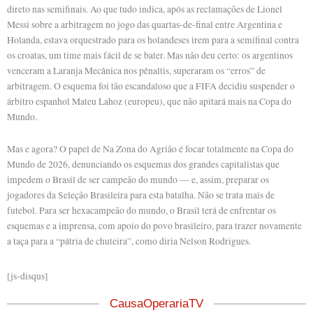
direto nas semifinais. Ao que tudo indica, após as reclamações de Lionel
Messi sobre a arbitragem no jogo das quartas-de-final entre Argentina e
Holanda, estava orquestrado para os holandeses irem para a semifinal contra
os croatas, um time mais fácil de se bater. Mas não deu certo: os argentinos
venceram a Laranja Mecânica nos pênaltis, superaram os “erros” de
arbitragem. O esquema foi tão escandaloso que a FIFA decidiu suspender o
árbitro espanhol Mateu Lahoz (europeu), que não apitará mais na Copa do
Mundo.
Mas e agora? O papel de Na Zona do Agrião é focar totalmente na Copa do
Mundo de 2026, denunciando os esquemas dos grandes capitalistas que
impedem o Brasil de ser campeão do mundo — e, assim, preparar os
jogadores da Seleção Brasileira para esta batalha. Não se trata mais de
futebol. Para ser hexacampeão do mundo, o Brasil terá de enfrentar os
esquemas e a imprensa, com apoio do povo brasileiro, para trazer novamente
a taça para a “pátria de chuteira”, como diria Nelson Rodrigues.
[js-disqus]
CausaOperariaTV