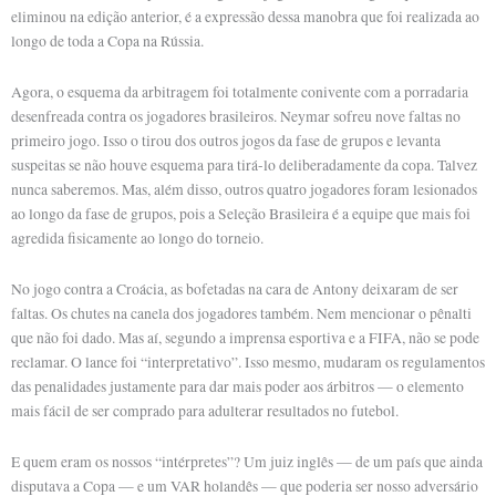
eliminou na edição anterior, é a expressão dessa manobra que foi realizada ao
longo de toda a Copa na Rússia.
Agora, o esquema da arbitragem foi totalmente conivente com a porradaria
desenfreada contra os jogadores brasileiros. Neymar sofreu nove faltas no
primeiro jogo. Isso o tirou dos outros jogos da fase de grupos e levanta
suspeitas se não houve esquema para tirá-lo deliberadamente da copa. Talvez
nunca saberemos. Mas, além disso, outros quatro jogadores foram lesionados
ao longo da fase de grupos, pois a Seleção Brasileira é a equipe que mais foi
agredida fisicamente ao longo do torneio.
No jogo contra a Croácia, as bofetadas na cara de Antony deixaram de ser
faltas. Os chutes na canela dos jogadores também. Nem mencionar o pênalti
que não foi dado. Mas aí, segundo a imprensa esportiva e a FIFA, não se pode
reclamar. O lance foi “interpretativo”. Isso mesmo, mudaram os regulamentos
das penalidades justamente para dar mais poder aos árbitros — o elemento
mais fácil de ser comprado para adulterar resultados no futebol.
E quem eram os nossos “intérpretes”? Um juiz inglês — de um país que ainda
disputava a Copa — e um VAR holandês — que poderia ser nosso adversário