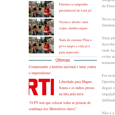
Faremos a campanha
da Funai
presidencial de Lula já!
Nessa a
Vacina e aborto: meu
familiar
corpo, minhas regras
Num pri
Nada de censura! Para o
descobe
povo negro a vida já é
onde ha
pura repressão.
evitar 
Últimas
tentaram
Compreender a história nacional é lutar contra
o imperialismo
Foi nes
Operári
Liberdade para Magno
ilegais 
Souza e os índios presos
engajado
na luta pela terra
latifund
“O PT tem que colocar todas as pessoas de
confiança nos Ministérios-chave”
Não é a 