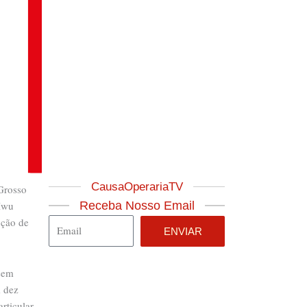
CausaOperariaTV
 Grosso
 Iwu
Receba Nosso Email
ução de
Email
ENVIAR
 sem
m dez
rticular