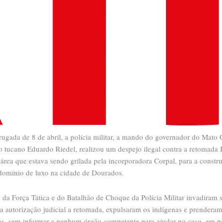
ugada de 8 de abril, a polícia militar, a mando do governador do Mato
 o tucano Eduardo Riedel, realizou um despejo ilegal contra a retomada
área que estava sendo grilada pela incorporadora Corpal, para a constr
omínio de luxo na cidade de Dourados.
s da Força Tática e do Batalhão de Choque da Polícia Militar invadiram
 autorização judicial a retomada, expulsaram os indígenas e prendera
as, sem informar a nenhum órgão competente para ajudar no caso, em pa