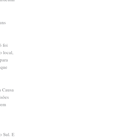
uns
 foi
 local,
para
 que
a Causa
isões
arem
o Sul. E