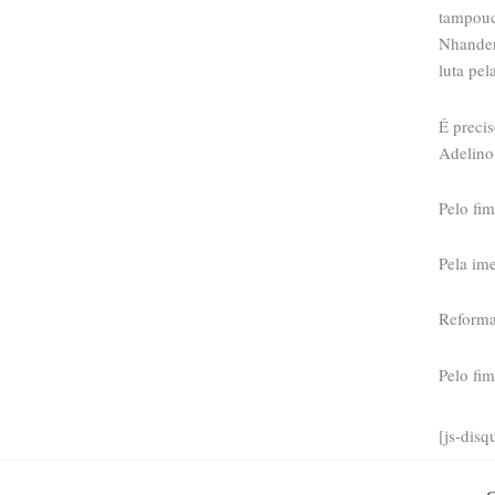
tampouc
Nhanderú
luta pela
É preci
Adelino 
Pelo fim
Pela ime
Reforma
Pelo fim
[js-disq