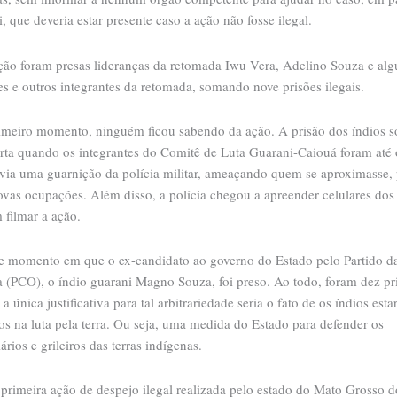
, que deveria estar presente caso a ação não fosse ilegal.
ção foram presas lideranças da retomada Iwu Vera, Adelino Souza e alg
es e outros integrantes da retomada, somando nove prisões ilegais.
meiro momento, ninguém ficou sabendo da ação. A prisão dos índios só
rta quando os integrantes do Comitê de Luta Guarani-Caiouá foram até o
via uma guarnição da polícia militar, ameaçando quem se aproximasse, 
novas ocupações. Além disso, a polícia chegou a apreender celulares dos
 filmar a ação.
te momento em que o ex-candidato ao governo do Estado pelo Partido d
a (PCO), o índio guarani Magno Souza, foi preso. Ao todo, foram dez pr
e a única justificativa para tal arbitrariedade seria o fato de os índios est
s na luta pela terra. Ou seja, uma medida do Estado para defender os
iários e grileiros das terras indígenas.
primeira ação de despejo ilegal realizada pelo estado do Mato Grosso d