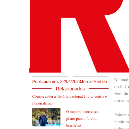
Na madr
Publicado em:
22/04/2023
Jornal Partido
do Sul,
Relacionados
Vera da 
Compreender a história nacional é lutar contra o
um cond
imperialismo
O imperialismo e seu
Policiai
plano para o futebol
nenhuma
brasileiro
indígen