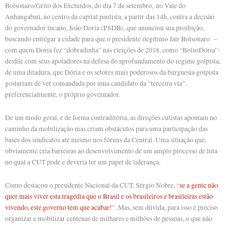
Bolsonaro/Grito dos Excluídos, do dia 7 de setembro, no Vale do
Anhangabaú, no centro da capital paulista, a partir das 14h, contra a decisão
do governador tucano, João Doria (PSDB), que anunciou sua proibição,
buscando entregar a cidade para que o presidente ilegítimo Jair Bolsonaro –
com quem Doria fez “dobradinha” nas eleições de 2018, como “BolsoDoria”-
desfile com seus apoiadores na defesa do aprofundamento do regime golpista,
de uma ditadura, que Dória e os setores mais poderosos da burguesia golpista
gostariam de ver comandada por uma candidato da “terceira via”,
preferencialmente, o próprio governador.
De um modo geral, e de forma contraditória, as direções cutistas apontam no
caminho da mobilização mas criam obstáculos para uma participação das
bases dos sindicatos até mesmo nos fóruns da Central. Uma situação que,
obviamente cria barreiras ao desenvolvimento de um amplo processo de luta
no qual a CUT pode e deveria ter um papel de liderança.
Como destacou o presidente Nacional da CUT, Sérgio Nobre, “
se a gente não
quer mais viver esta tragédia que o Brasil e os brasileiros e brasileiras estão
vivendo, este governo tem que acabar!
”. Mas, sem dúvida, para isso é preciso
organizar e mobilizar centenas de milhares e milhões de pessoas, o que não