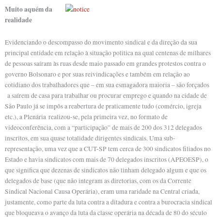
Muito aquém da
realidade
Evidenciando o descompasso do movimento sindical e da direção da sua
principal entidade em relação à situação politica na qual centenas de milhares
de pessoas saíram às ruas desde maio passado em grandes protestos contra o
governo Bolsonaro e por suas reivindicações e também em relação ao
cotidiano dos trabalhadores que – em sua esmagadora maioria – são forçados
a saírem de casa para trabalhar ou procurar emprego e quando na cidade de
São Paulo já se impôs a reabertura de praticamente tudo (comércio, igreja
etc.), a Plenária realizou-se, pela primeira vez, no formato de
videoconferência, com a “participação” de mais de 200 dos 312 delegados
inscritos, em sua quase totalidade dirigentes sindicais. Uma sub-
representação, uma vez que a CUT-SP tem cerca de 300 sindicatos filiados no
Estado e havia sindicatos com mais de 70 delegados inscritos (APEOESP), o
que significa que dezenas de sindicatos não tinham delegado algum e que os
delegados de base (que não integram as diretorias, com os da Corrente
Sindical Nacional Causa Operária), eram uma raridade na Central criada,
justamente, como parte da luta contra a ditadura e contra a burocracia sindical
que bloqueava o avanço da luta da classe operária na década de 80 do século