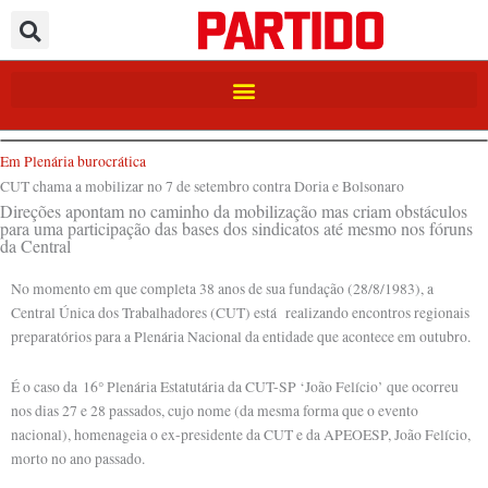
Ir
para
o
conteúdo
Em Plenária burocrática
CUT chama a mobilizar no 7 de setembro contra Doria e Bolsonaro
Direções apontam no caminho da mobilização mas criam obstáculos
para uma participação das bases dos sindicatos até mesmo nos fóruns
da Central
No momento em que completa 38 anos de sua fundação (28/8/1983), a
Central Única dos Trabalhadores (CUT) está realizando encontros regionais
preparatórios para a Plenária Nacional da entidade que acontece em outubro.
É o caso da 16° Plenária Estatutária da CUT-SP ‘João Felício’ que ocorreu
nos dias 27 e 28 passados, cujo nome (da mesma forma que o evento
nacional), homenageia o ex-presidente da CUT e da APEOESP, João Felício,
morto no ano passado.