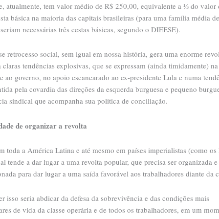
 e, atualmente, tem valor médio de R$ 250,00, equivalente a ⅓ do valor
sta básica na maioria das capitais brasileiras (para uma família média d
seriam necessárias três cestas básicas, segundo o DIEESE).
e retrocesso social, sem igual em nossa história, gera uma enorme revol
 claras tendências explosivas, que se expressam (ainda timidamente) na
te ao governo, no apoio escancarado ao ex-presidente Lula e numa tend
ontida pela covardia das direções da esquerda burguesa e pequeno burgu
ia sindical que acompanha sua política de conciliação.
dade de organizar a revolta
 toda a América Latina e até mesmo em países imperialistas (como os
ual tende a dar lugar a uma revolta popular, que precisa ser organizada e
nada para dar lugar a uma saída favorável aos trabalhadores diante da c
r isso seria abdicar da defesa da sobrevivência e das condições mais
ares de vida da classe operária e de todos os trabalhadores, em um mo