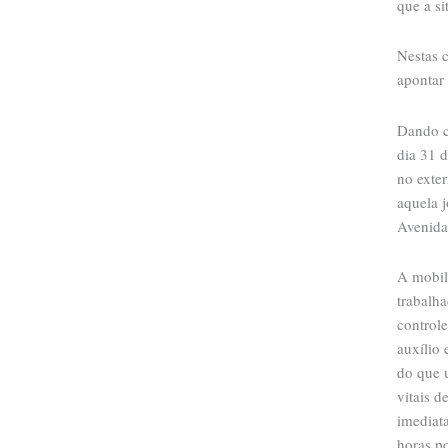
que a si
Nestas 
apontar 
Dando co
dia 31 
no exter
aquela 
Avenida 
A mobil
trabalha
control
auxílio
do que 
vitais d
imediat
horas po