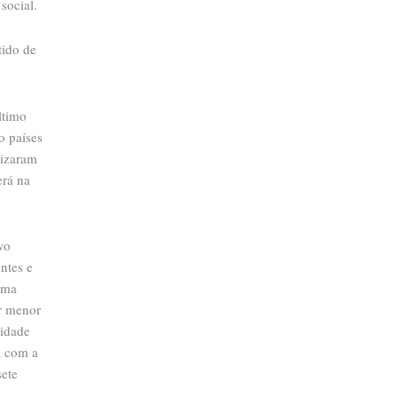
social.
tido de
ltimo
o países
nizaram
erá na
vo
ntes e
uma
er menor
sidade
,
com a
sete