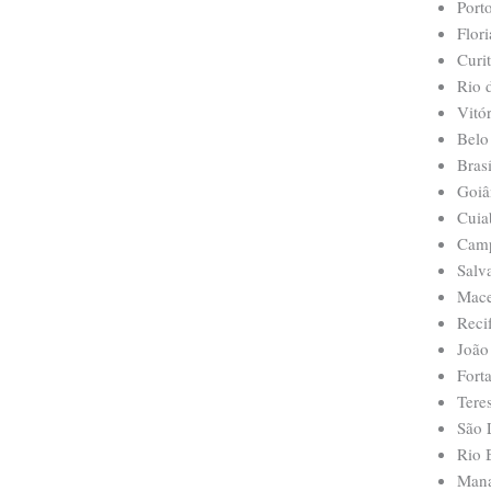
Port
Flor
Curi
Rio 
Vitór
Belo
Brasí
Goiâ
Cuia
Cam
Salv
Mace
Reci
João
Fort
Tere
São 
Rio 
Man