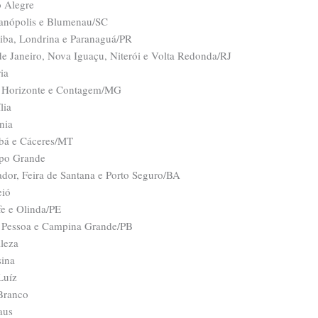
o Alegre
ianópolis e Blumenau/SC
tiba, Londrina e Paranaguá/PR
de Janeiro, Nova Iguaçu, Niterói e Volta Redonda/RJ
ia
 Horizonte e Contagem/MG
lia
nia
bá e Cáceres/MT
po Grande
ador, Feira de Santana e Porto Seguro/BA
ió
fe e Olinda/PE
 Pessoa e Campina Grande/PB
aleza
sina
Luíz
Branco
aus