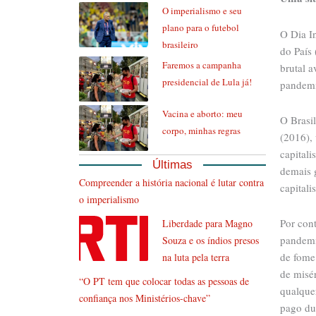
O imperialismo e seu
plano para o futebol
O Dia I
brasileiro
do País
Faremos a campanha
brutal a
presidencial de Lula já!
pandemi
Vacina e aborto: meu
O Brasi
corpo, minhas regras
(2016),
capitali
Últimas
demais 
Compreender a história nacional é lutar contra
capitalis
o imperialismo
Por con
Liberdade para Magno
pandemi
Souza e os índios presos
de fome 
na luta pela terra
de misér
“O PT tem que colocar todas as pessoas de
qualquer
confiança nos Ministérios-chave”
pago du