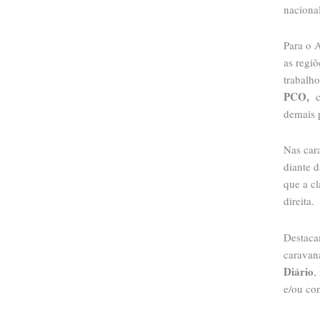
nacional
Para o 
as regiõ
trabalh
PCO,
c
demais p
Nas cara
diante 
que a c
direita.
Destaca
caravan
Diário
,
e/ou co