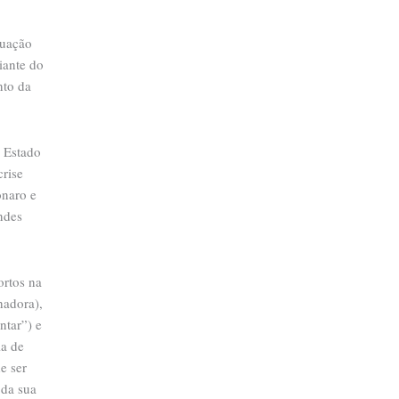
tuação
iante do
nto da
e Estado
crise
onaro e
ndes
ortos na
hadora),
ntar”) e
ia de
e ser
 da sua