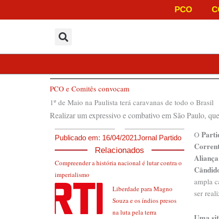
Ir
PCO
C
para
o
conteúdo
PCO e Comitês convocam
1º de Maio na Paulista terá caravanas de todo o Brasil
Realizar um expressivo e combativo em São Paulo, que p
Parti
O
Publicado em:
16/04/2021
Jornal Partido
Corrent
Relacionados
Aliança
Compreender a história nacional é lutar contra o
Cândid
imperialismo
ampla 
Liberdade para Magno
ser real
Souza e os índios presos
na luta pela terra
Uma sit