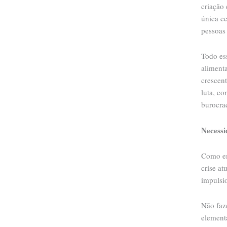
criação
única ce
pessoas 
Todo ess
alimenta
crescen
luta, c
burocrac
Necessi
Como em
crise at
impulsio
Não faze
element