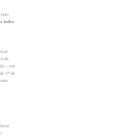
 eixo
e todos
ical,
va de
ndo – em
 de 1º de
como
classe
o