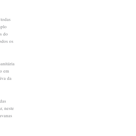
 todas
mplo
es do
odos os
anitária
to em
iva da
adas
r, neste
ravanas