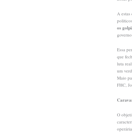
A estas 
político
os golpi
governo
Essa per
que fec
luta re
um verda
Maio pa
FHC, Jo
Caravan
O objet
caracter
operária