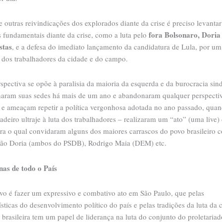
e outras reivindicações dos explorados diante da crise é preciso levantar
fora Bolsonaro, Doria 
s fundamentais diante da crise, como a luta pelo
stas
, e a defesa do imediato lançamento da candidatura de Lula, por um
 dos trabalhadores da cidade e do campo.
spectiva se opõe à paralisia da maioria da esquerda e da burocracia sind
haram suas sedes há mais de um ano e abandonaram qualquer perspecti
al e ameaçam repetir a política vergonhosa adotada no ano passado, qua
deiro ultraje à luta dos trabalhadores – realizaram um “ato” (uma live)
ra o qual convidaram alguns dos maiores carrascos do povo brasileiro 
ão Doria (ambos do PSDB), Rodrigo Maia (DEM) etc.
as de todo o País
ivo é fazer um expressivo e combativo ato em São Paulo, que pelas
ísticas do desenvolvimento político do país e pelas tradições da luta da 
 brasileira tem um papel de liderança na luta do conjunto do proletariad