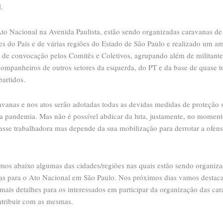
.
Ato Nacional na Avenida Paulista, estão sendo organizadas caravanas de
es do País e de várias regiões do Estado de São Paulo e realizado um a
o de convocação pelos Comitês e Coletivos, agrupando além de militant
ompanheiros de outros setores da esquerda, do PT e da base de quase t
artidos.
vanas e nos atos serão adotadas todas as devidas medidas de proteção s
da pandemia. Mas não é possível abdicar da luta, justamente, no momen
lasse trabalhadora mas depende da sua mobilização para derrotar a ofens
mos abaixo algumas das cidades/regiões nas quais estão sendo organiz
as para o Ato Nacional em São Paulo. Nos próximos dias vamos destaca
 mais detalhes para os interessados em participar da organização das ca
ntribuir com as mesmas.