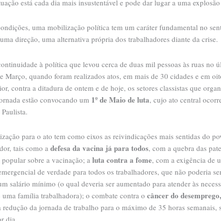
tuação está cada dia mais insustentável e pode dar lugar a uma explosão 
condições, uma mobilização política tem um caráter fundamental no sen
uma direção, uma alternativa própria dos trabalhadores diante da crise.
ntinuidade à política que levou cerca de duas mil pessoas às ruas no ú
de Março, quando foram realizados atos, em mais de 30 cidades e em oit
ior, contra a ditadura de ontem e de hoje, os setores classistas que orga
1º de Maio de luta
jornada estão convocando um
, cujo ato central ocorr
Paulista.
ização para o ato tem como eixos as reivindicações mais sentidas do po
defesa da vacina já para todos
dor, tais como a
, com a quebra das pate
luta contra a fome
e popular sobre a vacinação; a
, com a exigência de 
 emergencial de verdade para todos os trabalhadores, que não poderia s
um salário mínimo (o qual deveria ser aumentado para atender às neces
câncer do desemprego
e uma família trabalhadora); o combate contra o
a redução da jornada de trabalho para o máximo de 35 horas semanais, 
r dia.