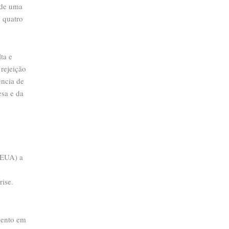
 de uma
e quatro
ta e
 rejeição
ência de
esa e da
 EUA) a
rise.
mento em