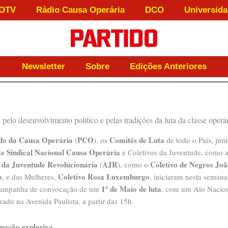
OTV
Rádio Causa Operária
DCO
Universida
Newsletter
Sobre
Edições Anteriores
elo desenvolvimento político e pelas tradições da luta da classe operá
do da Causa Operária
PCO
Comitês de Luta
(
), os
de todo o País, jun
e Sindical Nacional Causa Operária
e Coletivos da Juventude, como 
 da Juventude Revolucionária
AJR
Coletivo de Negros Jo
(
), como o
o
Coletivo Rosa Luxemburgo
, e das Mulheres,
, iniciaram nesta seman
1º de Maio de luta
campanha de convocação de um
, com um Ato Nacion
izado na Avenida Paulista, a partir das 15h.
uação explosiva