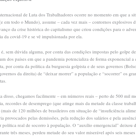
nternacional de Luta dos Trabalhadores ocorre no momento em que a si
 (e em todo o Mundo), assume – cada vez mais – contornos explosivos d
vanço da crise histórica do capitalismo que criou condições para o adve
a da covid-19 e se vê impulsionada por ela.
l é, sem dúvida alguma, por conta das condições impostas pelo golpe d
 um dos países em que a pandemia potencializa de forma exponencial a 
sta, por conta da política da burguesia golpista e de seus governos (Bols
governos da direita) de “deixar morrer” a população e “socorrer” os gra
tas.
ta disso, chegamos facilmente – em números reais – perto de 500 mil m
a, recordes de desemprego (que atinge mais da metade da classe trabal
(mais de 120 milhões de brasileiros em situação de “insuficiência alime
ia provocados pelas demissões, pela redução dos salários e pela ausênc
 política real de socorro à população. O “auxílio emergencial” deixou d
rante três meses, perdeu metade do seu valor miserável após seis meses