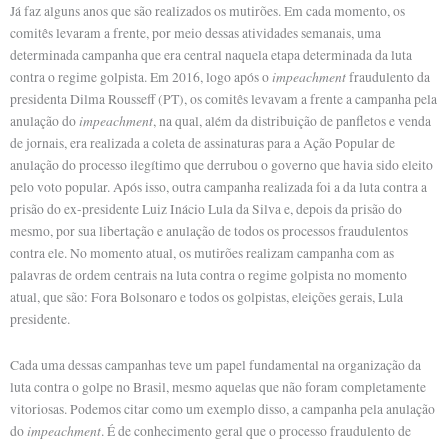
Já faz alguns anos que são realizados os mutirões. Em cada momento, os
comitês levaram a frente, por meio dessas atividades semanais, uma
determinada campanha que era central naquela etapa determinada da luta
impeachment
contra o regime golpista. Em 2016, logo após o
fraudulento da
presidenta Dilma Rousseff (PT), os comitês levavam a frente a campanha pela
impeachment
anulação do
, na qual, além da distribuição de panfletos e venda
de jornais, era realizada a coleta de assinaturas para a Ação Popular de
anulação do processo ilegítimo que derrubou o governo que havia sido eleito
pelo voto popular. Após isso, outra campanha realizada foi a da luta contra a
prisão do ex-presidente Luiz Inácio Lula da Silva e, depois da prisão do
mesmo, por sua libertação e anulação de todos os processos fraudulentos
contra ele. No momento atual, os mutirões realizam campanha com as
palavras de ordem centrais na luta contra o regime golpista no momento
atual, que são: Fora Bolsonaro e todos os golpistas, eleições gerais, Lula
presidente.
Cada uma dessas campanhas teve um papel fundamental na organização da
luta contra o golpe no Brasil, mesmo aquelas que não foram completamente
vitoriosas. Podemos citar como um exemplo disso, a campanha pela anulação
impeachment
do
. É de conhecimento geral que o processo fraudulento de