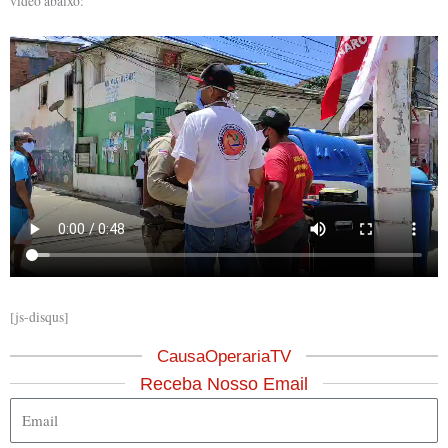
vídeo abaixo:
[js-disqus]
CausaOperariaTV
Receba Nosso Email
Email