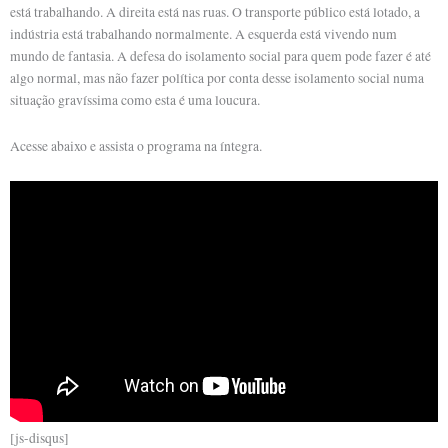
está trabalhando. A direita está nas ruas. O transporte público está lotado, a
indústria está trabalhando normalmente. A esquerda está vivendo num
mundo de fantasia. A defesa do isolamento social para quem pode fazer é até
algo normal, mas não fazer política por conta desse isolamento social numa
situação gravíssima como esta é uma loucura.
Acesse abaixo e assista o programa na íntegra.
[js-disqus]