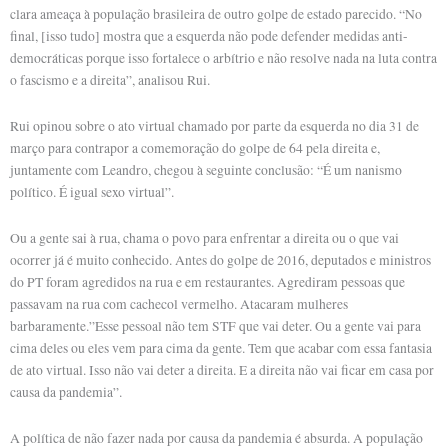
clara ameaça à população brasileira de outro golpe de estado parecido. “No
final, [isso tudo] mostra que a esquerda não pode defender medidas anti-
democráticas porque isso fortalece o arbítrio e não resolve nada na luta contra
o fascismo e a direita”, analisou Rui.
Rui opinou sobre o ato virtual chamado por parte da esquerda no dia 31 de
março para contrapor a comemoração do golpe de 64 pela direita e,
juntamente com Leandro, chegou à seguinte conclusão: “É um nanismo
político. É igual sexo virtual”.
Ou a gente sai à rua, chama o povo para enfrentar a direita ou o que vai
ocorrer já é muito conhecido. Antes do golpe de 2016, deputados e ministros
do PT foram agredidos na rua e em restaurantes. Agrediram pessoas que
passavam na rua com cachecol vermelho. Atacaram mulheres
barbaramente.”Esse pessoal não tem STF que vai deter. Ou a gente vai para
cima deles ou eles vem para cima da gente. Tem que acabar com essa fantasia
de ato virtual. Isso não vai deter a direita. E a direita não vai ficar em casa por
causa da pandemia”.
A política de não fazer nada por causa da pandemia é absurda. A população