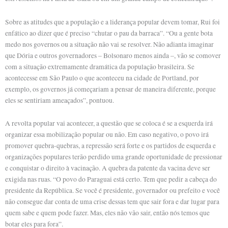
Sobre as atitudes que a população e a liderança popular devem tomar, Rui foi
enfático ao dizer que é preciso “chutar o pau da barraca”. “Ou a gente bota
medo nos governos ou a situação não vai se resolver. Não adianta imaginar
que Dória e outros governadores – Bolsonaro menos ainda –, vão se comover
com a situação extremamente dramática da população brasileira. Se
acontecesse em São Paulo o que aconteceu na cidade de Portland, por
exemplo, os governos já começariam a pensar de maneira diferente, porque
eles se sentiriam ameaçados”, pontuou.
A revolta popular vai acontecer, a questão que se coloca é se a esquerda irá
organizar essa mobilização popular ou não. Em caso negativo, o povo irá
promover quebra-quebras, a repressão será forte e os partidos de esquerda e
organizações populares terão perdido uma grande oportunidade de pressionar
e conquistar o direito à vacinação. A quebra da patente da vacina deve ser
exigida nas ruas. “O povo do Paraguai está certo. Tem que pedir a cabeça do
presidente da República. Se você é presidente, governador ou prefeito e você
não consegue dar conta de uma crise dessas tem que sair fora e dar lugar para
quem sabe e quem pode fazer. Mas, eles não vão sair, então nós temos que
botar eles para fora”.