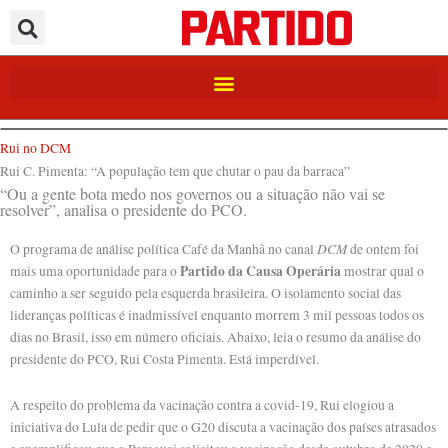
Ir
para
o
conteúdo
Rui no DCM
Rui C. Pimenta: “A população tem que chutar o pau da barraca”
“Ou a gente bota medo nos governos ou a situação não vai se
resolver”, analisa o presidente do PCO.
DCM
O programa de análise política Café da Manhã no canal
de ontem foi
Partido da Causa Operária
mais uma oportunidade para o
mostrar qual o
caminho a ser seguido pela esquerda brasileira. O isolamento social das
lideranças políticas é inadmissível enquanto morrem 3 mil pessoas todos os
dias no Brasil, isso em número oficiais. Abaixo, leia o resumo da análise do
presidente do PCO, Rui Costa Pimenta. Está imperdível.
A respeito do problema da vacinação contra a covid-19, Rui elogiou a
iniciativa do Lula de pedir que o G20 discuta a vacinação dos países atrasados