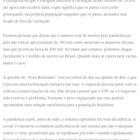
e exemplificou que o Paraguai solicitou a vacinação desde outubro de 2020 e
até agora não recebeu nada, o que significa que os países ricos estão
priorizando sua própria população enquanto que os países atrasados tem
ficado de fora da vacinação.
Existem pessoas que dizem que o número real de mortos pela pandemia no
país não está se aproximando de 300 mil como mostram os números oficiais,
mas que já está na faixa de 400 mil. No rumo que estamos, podemos chegar
facilmente a 1 milhão de mortos no Brasil. Quando mais se espera pela vacina
maior o caos.
A questão do “Fora Bolsonaro” está na ordem do dia, na opinião de Rui, e que
é preciso uma mobilização enérgica nas ruas. A esquerda precisa parar com as
críticas a manifestações de rua. Não dá para pensar que o STF ou o Congresso
irão resolver o problema. Somente o povo organizado nas ruas poderá
encaminhar uma solução satisfatória para a população brasileira.
A pandemia expõe, antes de tudo, o sistema capitalista em total decadência. A
covid-19 mostrou a completa ineficiência de um sistema que não conseguiu
conter o vírus, permitindo que se espalhasse por todo o mundo rapidamente.
Essa ineficiência fica evidente a dificuldade de produzir uma vacina numa