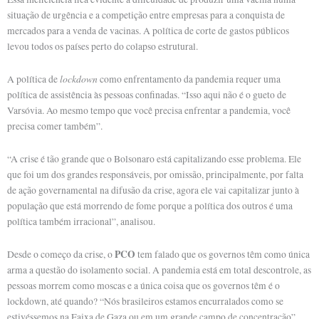
situação de urgência e a competição entre empresas para a conquista de
mercados para a venda de vacinas. A política de corte de gastos públicos
levou todos os países perto do colapso estrutural.
lockdown
A política de
como enfrentamento da pandemia requer uma
política de assistência às pessoas confinadas. “Isso aqui não é o gueto de
Varsóvia. Ao mesmo tempo que você precisa enfrentar a pandemia, você
precisa comer também”.
“A crise é tão grande que o Bolsonaro está capitalizando esse problema. Ele
que foi um dos grandes responsáveis, por omissão, principalmente, por falta
de ação governamental na difusão da crise, agora ele vai capitalizar junto à
população que está morrendo de fome porque a política dos outros é uma
política também irracional”, analisou.
PCO
Desde o começo da crise, o
tem falado que os governos têm como única
arma a questão do isolamento social. A pandemia está em total descontrole, as
pessoas morrem como moscas e a única coisa que os governos têm é o
lockdown, até quando? “Nós brasileiros estamos encurralados como se
estivéssemos na Faixa de Gaza ou em um grande campo de concentração”.