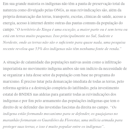
Em sua grande maioria os indígenas não têm a pauta de preservação total da
natureza como divulgado pelas ONGs, as suas reivindicações são, além da
própria demarcação das terras, transporte, escolas, clínicas de saúde, acesso a
energia, acesso à internet dentre outras das pautas comuns da população do
”O território do Xingu é uma exceção, a maior parte ou é sem terra ou
campo.
está em terras muito pequenas. Isso principalmente no Sul, Sudeste e
Nordeste, onde as terras não são o suficiente para quase nada, uma pesquisa
recente revelou que 53% dos indígenas não têm nenhuma fonte de renda.”
A situação de calamidade das populações nativas assim como a infiltração
imperialista no movimento indígena ambos são um indício da necessidade de
se organizar a luta desse setor da população com base no programa do
marxismo. É preciso lutar pela demarcação imediata de todas as terras, pelo
reforma agrária e a destruição completa do latifúndio, pela investimento
estatal do BNDES nas aldeias para garantir todas as reivindicações dos
indígenas e por fim pelo armamento das populações indígenas que tem o
“Os
direito de se defender das investidas fascistas da direita no campo.
indigena estão formando mecanismo para se defender, os guajajaras no
maranhão formaram os Guardiões da Florestas, uma milícia armada para
proteger suas terras, e isso é muito popular entre os indígenas”.