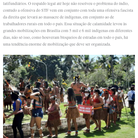
latifundiários. O respaldo legal até hoje não resolveu o problema do índio,
contudo a ofensiva do STF vem em conjunto com toda uma ofensiva fascista
da direita que levará ao massacre de indígenas, em conjunto ao de
trabalhadores rurais em todo o país. Essa situação de calamidade levou às
grandes mobilizações em Brasília com 5 mil e 6 mil indígenas em diferentes
dias, não só isso, como houveram bloqueios de estradas em todo o país, há
uma tendência enorme de mobilização que deve ser organizada.