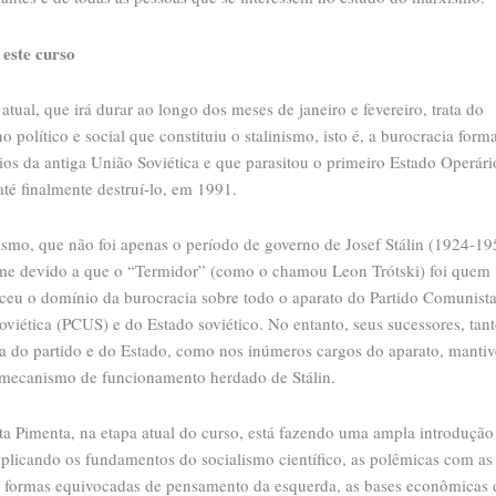
 este curso
atual, que irá durar ao longo dos meses de janeiro e fevereiro, trata do
 político e social que constituiu o stalinismo, isto é, a burocracia form
ios da antiga União Soviética e que parasitou o primeiro Estado Operári
té finalmente destruí-lo, em 1991.
ismo, que não foi apenas o período de governo de Josef Stálin (1924-19
me devido a que o “Termidor” (como o chamou Leon Trótski) foi quem
eceu o domínio da burocracia sobre todo o aparato do Partido Comunist
viética (PCUS) e do Estado soviético. No entanto, seus sucessores, tan
ça do partido e do Estado, como nos inúmeros cargos do aparato, manti
ecanismo de funcionamento herdado de Stálin.
ta Pimenta, na etapa atual do curso, está fazendo uma ampla introdução
xplicando os fundamentos do socialismo científico, as polêmicas com as
s formas equivocadas de pensamento da esquerda, as bases econômicas 