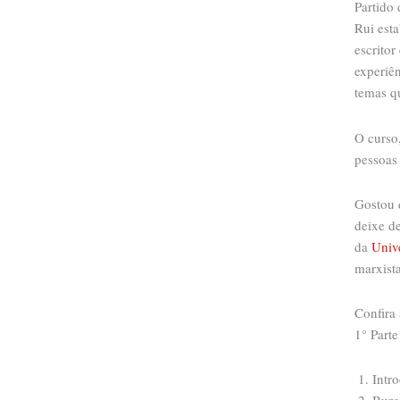
Partido 
Rui esta
escrito
experiên
temas q
O curso
pessoas 
Gostou 
deixe de
da
Univ
marxista
Confira
1° Part
Intr