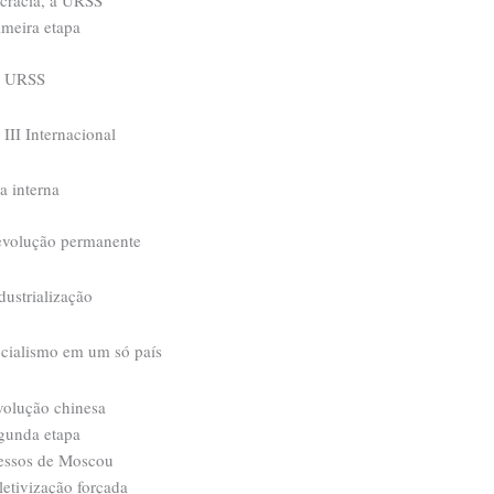
cracia, a URSS
imeira etapa
a URSS
 III Internacional
a interna
evolução permanente
dustrialização
ocialismo em um só país
volução chinesa
gunda etapa
essos de Moscou
letivização forçada