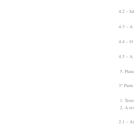
4.2 – Ia
4.3 – A
4.4 – O
4.5 – A
Plan
3° Part
Terr
A re
2.1 – As