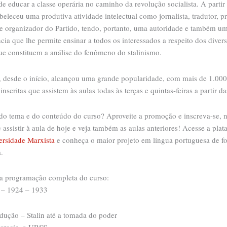
de educar a classe operária no caminho da revolução socialista. A partir 
beleceu uma produtiva atividade intelectual como jornalista, tradutor, pr
r e organizador do Partido, tendo, portanto, uma autoridade e também u
cia que lhe permite ensinar a todos os interessados a respeito dos diver
ue constituem a análise do fenômeno do stalinismo.
, desde o início, alcançou uma grande popularidade, com mais de 1.000
inscritas que assistem às aulas todas às terças e quintas-feiras a partir d
do tema e do conteúdo do curso? Aproveite a promoção e inscreva-se, 
 assistir à aula de hoje e veja também as aulas anteriores! Acesse a pla
ersidade Marxista
e conheça o maior projeto em língua portuguesa de 
.
 a programação completa do curso:
e – 1924 – 1933
odução – Stalin até a tomada do poder