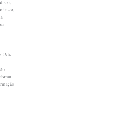
disso,
ofessor,
ma
sos
as 19h.
não
taforma
formação