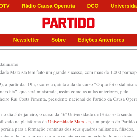
OTV
Rádio Causa Operária
DCO
Universida
Newsletter
Sobre
Edições Anteriores
stalinismo
dade Marxista tem feito um grande sucesso, com mais de 1.000 particip
), a partir das 19h, ocorre a quinta aula do curso “O que foi o stalini
marxista”, que será ministrada, assim como as aulas anteriores, pelo
eiro Rui Costa Pimenta, presidente nacional do Partido da Causa Operá
 no dia 5 de janeiro, o curso da 46ª Universidade de Férias está sendo
bilizado na plataforma da
Universidade Marxista
, um projeto do Partido 
erária para a formação contínua dos seus quadros militantes, filiados,
zantes e de todas as pessoas que se interessem no estudo do marxismo.