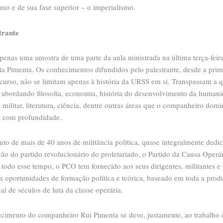
smo e de sua fase superior – o imperialismo.
trante
penas uma amostra de uma parte da aula ministrada na última terça-feir
ta Pimenta. Os conhecimentos difundidos pelo palestrante, desde a prim
 curso, não se limitam apenas à história da URSS em si. Transpassam a 
a, abordando filosofia, economia, história do desenvolvimento da human
 militar, literatura, ciência, dentre outras áreas que o companheiro dom
 com profundidade.
ruto de mais de 40 anos de militância política, quase integralmente dedi
ão do partido revolucionário do proletariado, o Partido da Causa Operár
todo esse tempo, o PCO tem fornecido aos seus dirigentes, militantes e 
s oportunidades de formação política e teórica, baseado em toda a pro
ual de séculos de luta da classe operária.
cimento do companheiro Rui Pimenta se deve, justamente, ao trabalho 