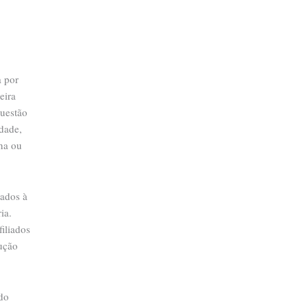
a por
eira
questão
idade,
ina ou
cados à
ia.
filiados
dução
do