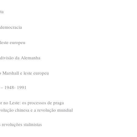
lta
 democracia
 leste europeu
 divisão da Alemanha
o Marshall e leste europeu
e – 1948- 1991
or no Leste: os processos de praga
volução chinesa e a revolução mundial
 revoluções stalinistas