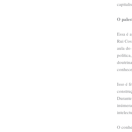
capitali
O pales
Essa é a
Rui Cos
aula do
polític
doutrina
conhece
Isso é f
construç
Durante 
inúmera
intelect
O conhe