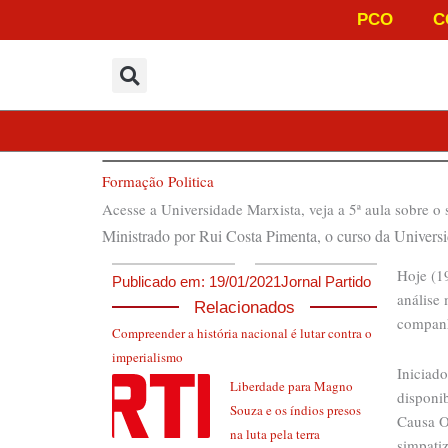
Ir
PCO
C
para
o
conteúdo
Formação Politica
Acesse a Universidade Marxista, veja a 5ª aula sobre o 
Ministrado por Rui Costa Pimenta, o curso da Universi
Hoje (19
Publicado em:
19/01/2021
Jornal Partido
análise 
Relacionados
companh
Compreender a história nacional é lutar contra o
imperialismo
Iniciado
Liberdade para Magno
disponi
Souza e os índios presos
Causa Op
na luta pela terra
simpati