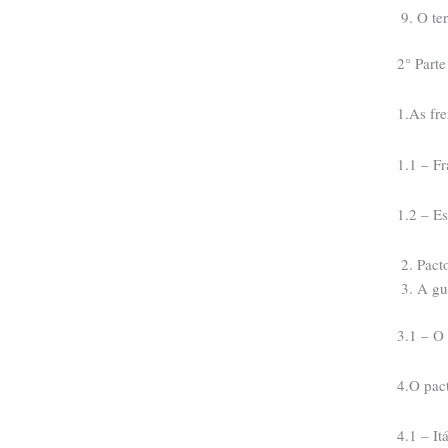
O te
2° Part
1.As fre
1.1 – F
1.2 – E
Pact
A gu
3.1 – O
4.O pac
4.1 – It