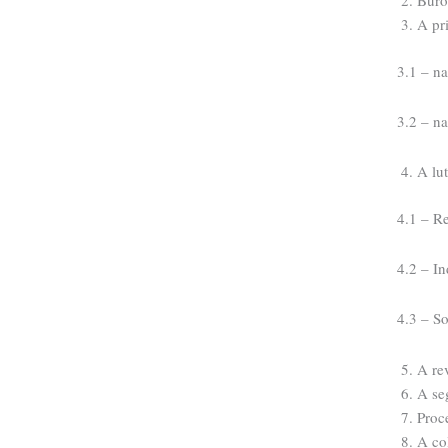
Buro
A pr
3.1 – n
3.2 – na
A lut
4.1 – R
4.2 – In
4.3 – S
A re
A se
Proc
A co