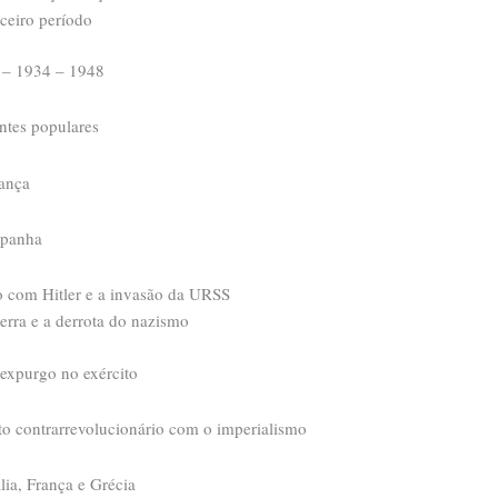
rceiro período
e – 1934 – 1948
ntes populares
rança
spanha
o com Hitler e a invasão da URSS
erra e a derrota do nazismo
 expurgo no exército
to contrarrevolucionário com o imperialismo
ália, França e Grécia