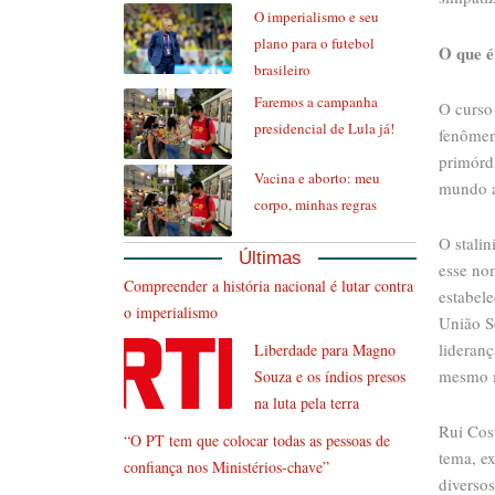
O imperialismo e seu
plano para o futebol
O que é
brasileiro
Faremos a campanha
O curso 
presidencial de Lula já!
fenômeno
primórd
Vacina e aborto: meu
mundo a
corpo, minhas regras
O stalin
Últimas
esse no
Compreender a história nacional é lutar contra
estabel
o imperialismo
União So
lideran
Liberdade para Magno
mesmo m
Souza e os índios presos
na luta pela terra
Rui Cos
“O PT tem que colocar todas as pessoas de
tema, e
confiança nos Ministérios-chave”
diverso