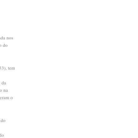
ada nos
o do
53), tem
a da
to na
veram o
 do
do