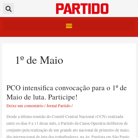
Ir
para
o
conteúdo
1º de Maio
PCO intensifica convocação para o 1º de
PCO
intensifica
Maio de luta. Participe!
convocação
Deixe um comentário
/
Jornal Partido
/
para
o
Desde a última reunião do Comitê Central Nacional (CCN) realizada
1º
entre os dias 9 a 11 desse mês, o Partido da Causa Operária deliberou de
de
conjunto pela realização de um grande ato nacional de primeiro de maio,
Maio
dia internacional de luta dos trabalhadores, na Av. Paulista em São Paulo.