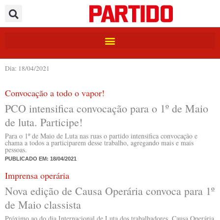
Ir
para
o
conteúdo
Dia: 18/04/2021
Convocação a todo o vapor!
PCO intensifica convocação para o 1º de Maio
de luta. Participe!
Para o 1º de Maio de Luta nas ruas o partido intensifica convocação e
chama a todos a participarem desse trabalho, agregando mais e mais
pessoas.
PUBLICADO EM:
18/04/2021
Imprensa operária
Nova edição de Causa Operária convoca para 1º
de Maio classista
Próximo ao do dia Internacional de Luta dos trabalhadores, Causa Operária