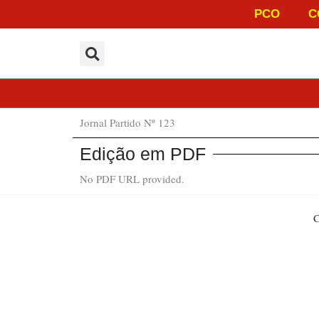
Ir
PCO
C
para
o
conteúdo
Jornal Partido Nº 123
Edição em PDF
No PDF URL provided.
C